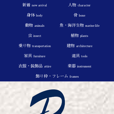
新着
人物
new arrival
character
身体
骨
body
bone
動物
魚・海洋生物
animals
marine life
虫
植物
insect
plants
乗り物
建物
transportation
architecture
家具
道具
furniture
tools
衣服・装飾品
楽器
attire
instrument
飾り枠・フレーム
frames