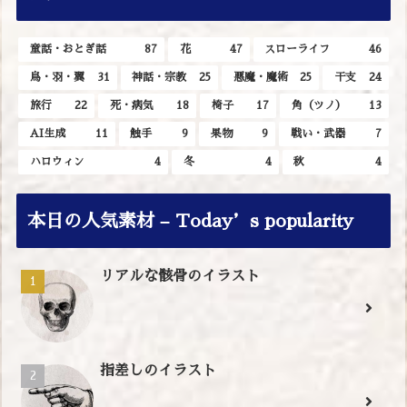
童話・おとぎ話
87
花
47
スローライフ
46
鳥・羽・翼
31
神話・宗教
25
悪魔・魔術
25
干支
24
旅行
22
死・病気
18
椅子
17
角（ツノ）
13
AI生成
11
触手
9
果物
9
戦い・武器
7
ハロウィン
4
冬
4
秋
4
本日の人気素材 – Today’s popularity
リアルな骸骨のイラスト
指差しのイラスト