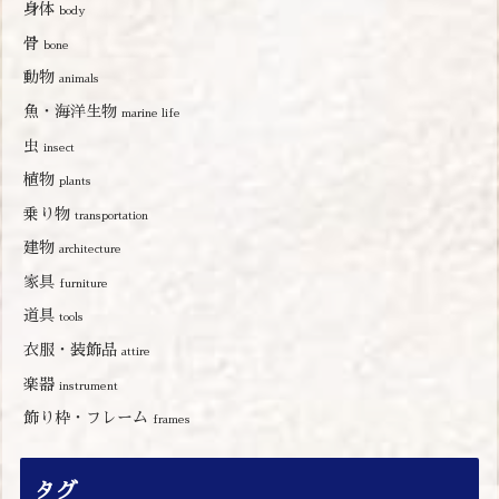
身体
body
骨
bone
動物
animals
魚・海洋生物
marine life
虫
insect
植物
plants
乗り物
transportation
建物
architecture
家具
furniture
道具
tools
衣服・装飾品
attire
楽器
instrument
飾り枠・フレーム
frames
タグ