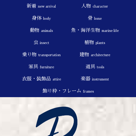
新着
人物
new arrival
character
身体
骨
body
bone
動物
魚・海洋生物
animals
marine life
虫
植物
insect
plants
乗り物
建物
transportation
architecture
家具
道具
furniture
tools
衣服・装飾品
楽器
attire
instrument
飾り枠・フレーム
frames