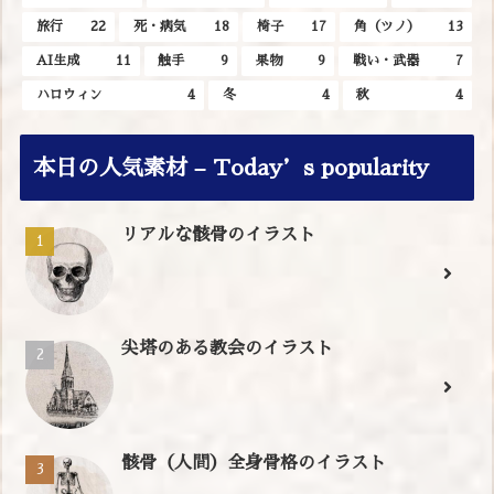
旅行
22
死・病気
18
椅子
17
角（ツノ）
13
AI生成
11
触手
9
果物
9
戦い・武器
7
ハロウィン
4
冬
4
秋
4
本日の人気素材 – Today’s popularity
リアルな骸骨のイラスト
尖塔のある教会のイラスト
骸骨（人間）全身骨格のイラスト