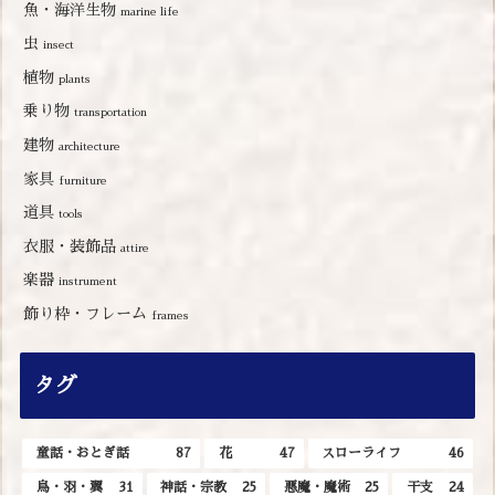
魚・海洋生物
marine life
虫
insect
植物
plants
乗り物
transportation
建物
architecture
家具
furniture
道具
tools
衣服・装飾品
attire
楽器
instrument
飾り枠・フレーム
frames
タグ
童話・おとぎ話
87
花
47
スローライフ
46
鳥・羽・翼
31
神話・宗教
25
悪魔・魔術
25
干支
24