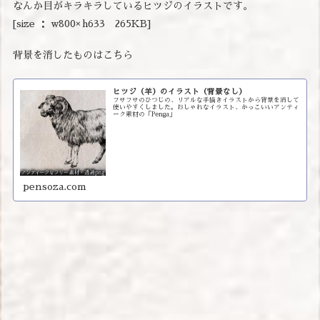
なんか目がキラキラしているヒツジのイラストです。
[size ： w800× h633 265KB]
背景を消したものはこちら
ヒツジ（羊）のイラスト（背景なし）
フサフサのひつじの、リアルな手描きイラストから背景を消して
使いやすくしました。おしゃれなイラスト、かっこいいアンティ
ーク素材の「Penga」
pensoza.com