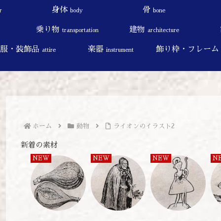
身体
骨
r
body
bone
乗り物
建物
transportation
architecture
衣服・装飾品
楽器
飾り枠・フレー
attire
instrument
ホーム
動物
ライオンのイラスト2
新着の素材