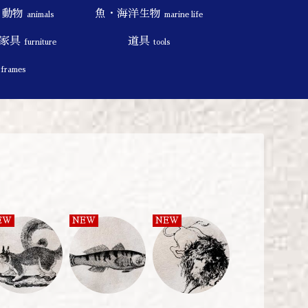
動物
魚・海洋生物
animals
marine life
家具
道具
furniture
tools
ム
frames