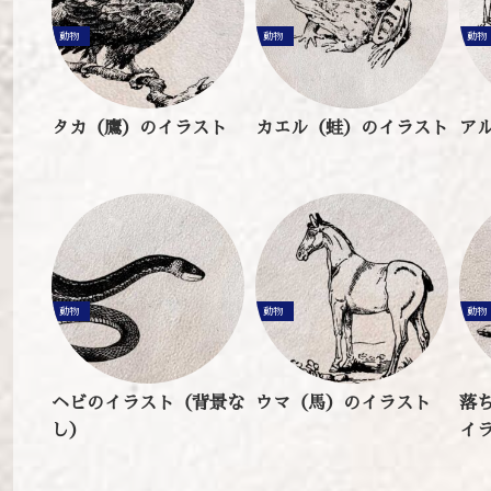
動物
動物
動物
タカ（鷹）のイラスト
カエル（蛙）のイラスト
ア
動物
動物
動物
ヘビのイラスト（背景な
ウマ（馬）のイラスト
落
し）
イ