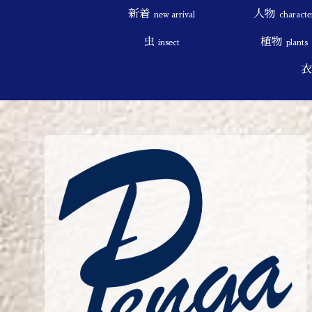
新着
人物
new arrival
characte
虫
植物
insect
plants