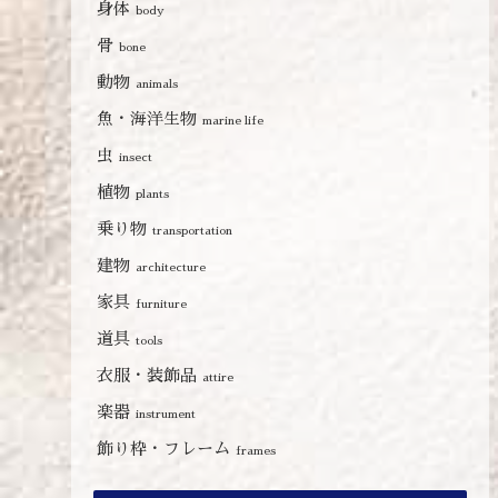
身体
body
骨
bone
動物
animals
魚・海洋生物
marine life
虫
insect
植物
plants
乗り物
transportation
建物
architecture
家具
furniture
道具
tools
衣服・装飾品
attire
楽器
instrument
飾り枠・フレーム
frames