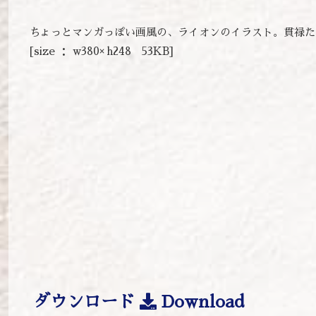
ちょっとマンガっぽい画風の、ライオンのイラスト。貫禄た
[size ： w380× h248 53KB]
ダウンロード
Download