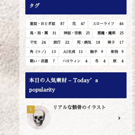
タグ
童話・おとぎ話
87
花
47
スローライフ
46
鳥・羽・翼
31
神話・宗教
25
悪魔・魔術
25
干支
24
旅行
22
死・病気
18
椅子
17
角（ツノ）
13
AI生成
11
触手
9
果物
9
戦い・武器
7
ハロウィン
4
冬
4
秋
4
本日の人気素材 – Today’s
popularity
リアルな骸骨のイラスト