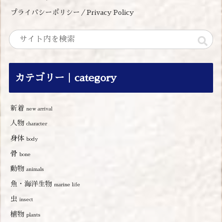
プライバシーポリシー／Privacy Policy
カテゴリー｜category
新着
new arrival
人物
character
身体
body
骨
bone
動物
animals
魚・海洋生物
marine life
虫
insect
植物
plants