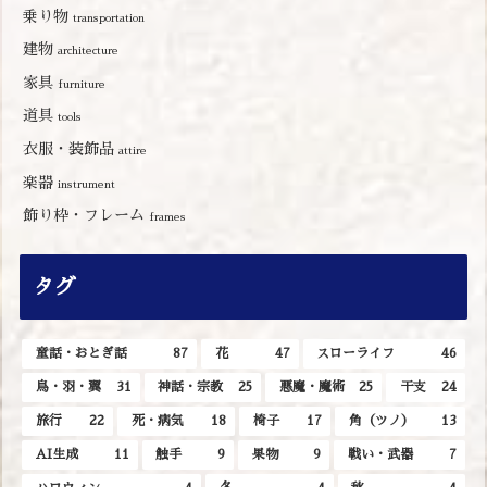
乗り物
transportation
建物
architecture
家具
furniture
道具
tools
衣服・装飾品
attire
楽器
instrument
飾り枠・フレーム
frames
タグ
童話・おとぎ話
87
花
47
スローライフ
46
鳥・羽・翼
31
神話・宗教
25
悪魔・魔術
25
干支
24
旅行
22
死・病気
18
椅子
17
角（ツノ）
13
AI生成
11
触手
9
果物
9
戦い・武器
7