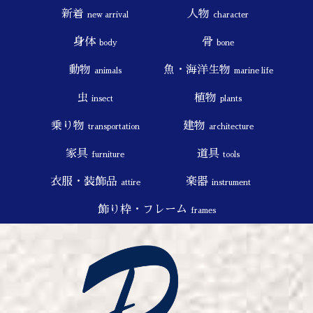
新着
人物
new arrival
character
身体
骨
body
bone
動物
魚・海洋生物
animals
marine life
虫
植物
insect
plants
乗り物
建物
transportation
architecture
家具
道具
furniture
tools
衣服・装飾品
楽器
attire
instrument
飾り枠・フレーム
frames